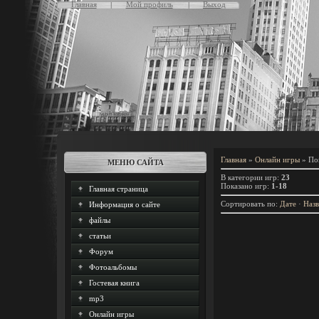
Главная
Мой профиль
Выход
Главная
»
Онлайн игры
» По
МЕНЮ САЙТА
В категории игр
:
23
Показано игр
:
1-18
Главная страница
Сортировать по
:
Дате
·
Наз
Информация о сайте
файлы
статьи
Форум
Фотоальбомы
Гостевая книга
mp3
Онлайн игры