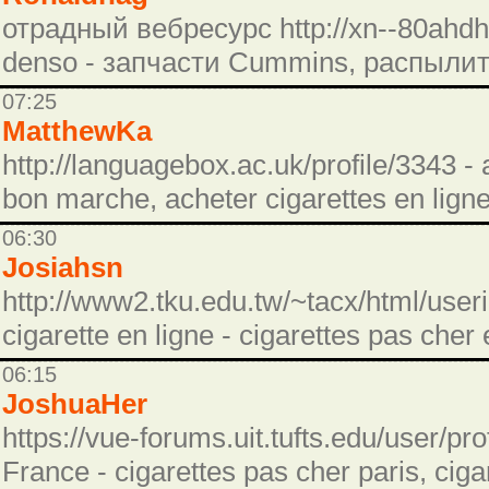
отрадный вебресурс http://xn--80ahdh
denso - запчасти Cummins, распылит
07:25
MatthewKa
http://languagebox.ac.uk/profile/3343 - 
bon marche, acheter cigarettes en ligne
06:30
Josiahsn
http://www2.tku.edu.tw/~tacx/html/use
cigarette en ligne - cigarettes pas cher 
06:15
JoshuaHer
https://vue-forums.uit.tufts.edu/user/pr
France - cigarettes pas cher paris, ciga