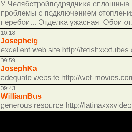
У Челябстройподрядчика сплошные п
проблемы с подключением отопления
перебои... Отделка ужасная! Обои от
10:18
Josephcig
excellent web site http://fetishxxxtube
09:59
JosephKa
adequate website http://wet-movies.co
09:43
WilliamBus
generous resource http://latinaxxxvide