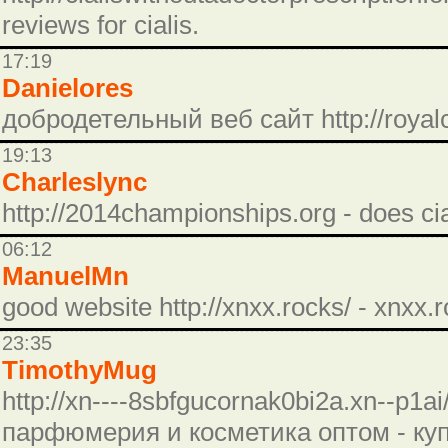
reviews for cialis.
17:19
Danielores
добродетельный веб сайт http://royalc
19:13
Charleslync
http://2014championships.org - does cialis
06:12
ManuelMn
good website http://xnxx.rocks/ - xnxx.r
23:35
TimothyMug
http://xn----8sbfgucornak0bi2a.xn--p1a
парфюмерия и косметика оптом - к