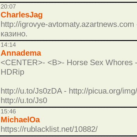
20:07
CharlesJag
http://igrovye-avtomaty.azartnews.co
казино.
14:14
Annadema
<CENTER>- <B>- Horse Sex Whores - 
HDRip
http://u.to/Js0zDA - http://picua.org/
http://u.to/Js0
15:46
MichaelOa
https://rublacklist.net/10882/