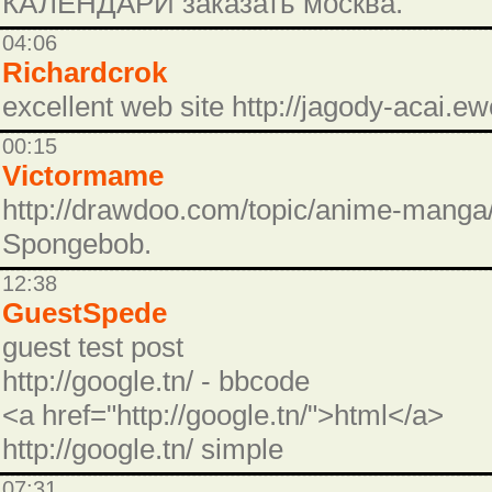
КАЛЕНДАРИ заказать москва.
04:06
Richardcrok
excellent web site http://jagody-acai.ew
00:15
Victormame
http://drawdoo.com/topic/anime-manga/
Spongebob.
12:38
GuestSpede
guest test post
http://google.tn/ - bbcode
<a href="http://google.tn/">html</a>
http://google.tn/ simple
07:31