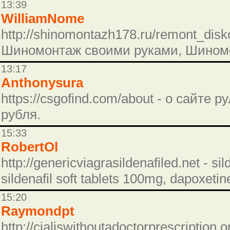
13:39
WilliamNome
http://shinomontazh178.ru/remont_dis
Шиномонтаж своими руками, Шиномо
13:17
Anthonysura
https://csgofind.com/about - о сайте ру
рубля.
15:33
RobertOl
http://genericviagrasildenafiled.net - s
sildenafil soft tablets 100mg, dapoxetine
15:20
Raymondpt
http://cialiswithoutadoctorprescription.or