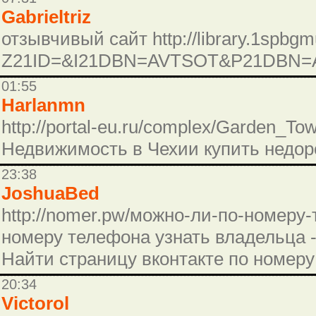
Gabrieltriz
отзывчивый сайт http://library.1spbgmu
Z21ID=&I21DBN=AVTSOT&P21DBN=
01:55
Harlanmn
http://portal-eu.ru/complex/Garden_T
Недвижимость в Чехии купить недоро
23:38
JoshuaBed
http://nomer.pw/можно-ли-по-номеру-
номеру телефона узнать владельца -
Найти страницу вконтакте по номеру
20:34
Victorol