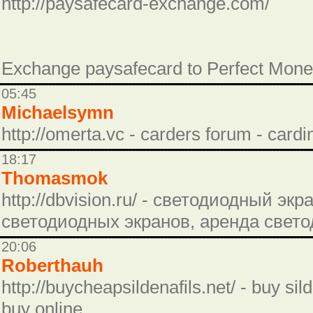
http://paysafecard-exchange.com/
Exchange paysafecard to Perfect Mone
05:45
Michaelsymn
http://omerta.vc - carders forum - cardi
18:17
Thomasmok
http://dbvision.ru/ - светодиодный эк
светодиодных экранов, аренда свето
20:06
Roberthauh
http://buycheapsildenafils.net/ - buy sild
buy online.