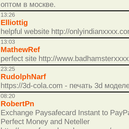
оптом в москве.
13:26
Elliottig
helpful website http://onlyindianxxxx.c
13:03
MathewRef
perfect site http://www.badhamsterxx
23:25
RudolphNarf
https://3d-cola.com - печать 3d моделе
08:20
RobertPn
Exchange Paysafecard Instant to PayPa
Perfect Money and Neteller