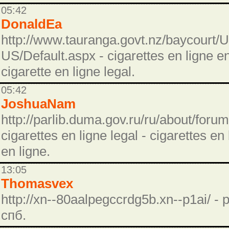
05:42
DonaldEa
http://www.tauranga.govt.nz/baycourt/U
US/Default.aspx - cigarettes en ligne e
cigarette en ligne legal.
05:42
JoshuaNam
http://parlib.duma.gov.ru/ru/about/for
cigarettes en ligne legal - cigarettes e
en ligne.
13:05
Thomasvex
http://xn--80aalpegccrdg5b.xn--p1ai/ 
спб.