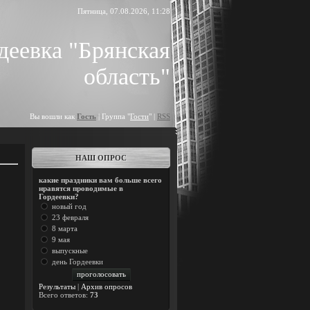
Пятница, 07.08.2026, 11:28
деевка "Брянская
область"
Вы вошли как
Гость
| Группа "
Гости
" |
RSS
НАШ ОПРОС
какие праздники вам больше всего
нравятся проводимые в
Гордеевки?
новый год
23 февраля
8 марта
9 мая
выпускные
день Гордеевки
Результаты
|
Архив опросов
Всего ответов:
73