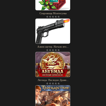
Сокровища Монтесумы
Алиен шутер. Начало вто...
Легенда: Наследие Драко...