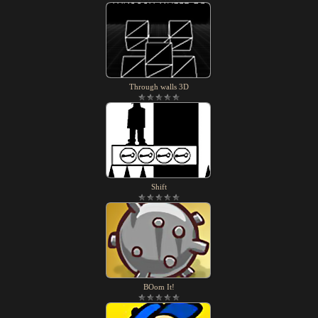
Through walls 3D
Shift
BOom It!