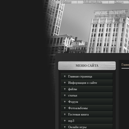
Главная
Мой профиль
Выход
Главн
МЕНЮ САЙТА
Главная страница
Информация о сайте
файлы
статьи
Форум
Фотоальбомы
Гостевая книга
mp3
Онлайн игры