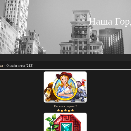
Наша Гор
ая
»
Онлайн игры
(
213
)
Веселая ферма 3