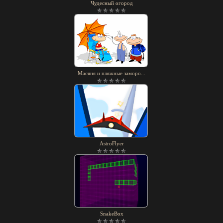
Чудесный огород
Масяня и пляжные заморо...
AstroFlyer
SnakeBox