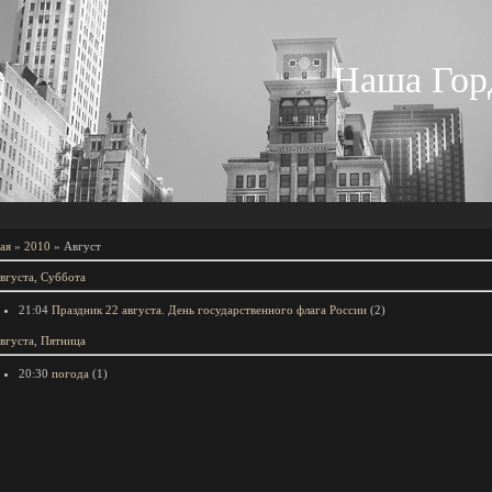
Наша Гор
ая
»
2010
»
Август
вгуста, Суббота
21:04
Праздник 22 августа. День государственного флага России
(2)
вгуста, Пятница
20:30
погода
(1)