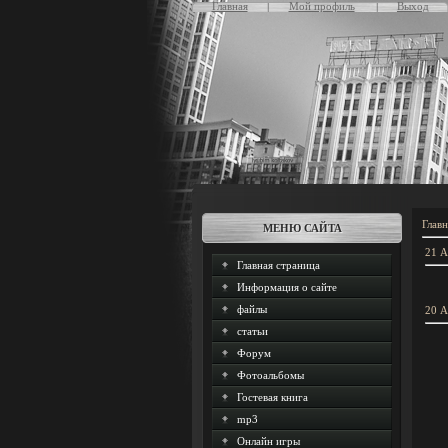
Главная
Мой профиль
Выход
Главн
МЕНЮ САЙТА
21 А
Главная страница
Информация о сайте
файлы
20 А
статьи
Форум
Фотоальбомы
Гостевая книга
mp3
Онлайн игры