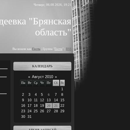
Четверг, 06.08.2026, 19:21
деевка "Брянская
область"
Вы вошли как
Гость
| Группа "
Гости
" |
RSS
КАЛЕНДАРЬ
«
Август 2010
»
Пн
Вт
Ср
Чт
Пт
Сб
Вс
1
2
3
4
5
7
8
6
9
10
11
12
13
14
15
16
17
18
19
22
20
21
23
24
25
26
27
28
29
30
31