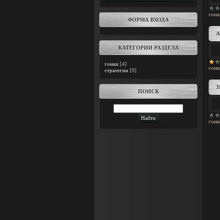
гонк
ФОРМА ВХОДА
A
КАТЕГОРИИ РАЗДЕЛА
гонки
[4]
гонк
стратегии
[0]
3
ПОИСК
гонк