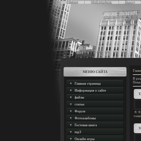
Главная
Мой профиль
Выход
Главн
МЕНЮ САЙТА
В раз
Пока
Главная страница
Информация о сайте
Т
файлы
статьи
Форум
гонк
Фотоальбомы
Гостевая книга
3
mp3
Онлайн игры