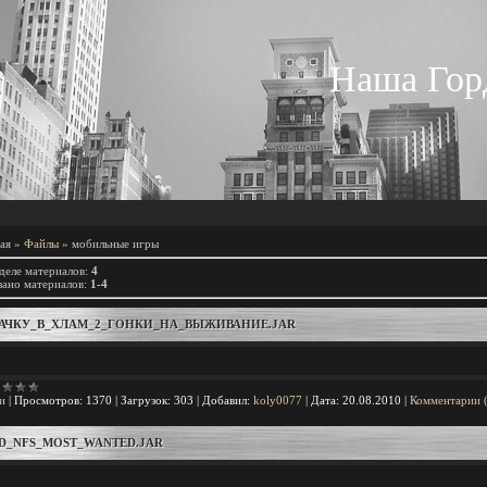
Наша Гор
ая
»
Файлы
» мобильные игры
деле материалов
:
4
зано материалов
:
1-4
АЧКУ_В_ХЛАМ_2_ГОНКИ_НА_ВЫЖИВАНИЕ.JAR
и
|
Просмотров:
1370
|
Загрузок:
303
|
Добавил:
koly0077
|
Дата:
20.08.2010
|
Комментарии 
D_NFS_MOST_WANTED.JAR