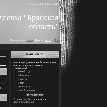
Суббота, 08.08.2026, 21:16
деевка "Брянская
область"
Вы вошли как
Гость
| Группа "
Гости
" |
RSS
НАШ ОПРОС
какие праздники вам больше всего
нравятся проводимые в
Гордеевки?
новый год
23 февраля
8 марта
9 мая
выпускные
(0)
день Гордеевки
Результаты
|
Архив опросов
Всего ответов:
73